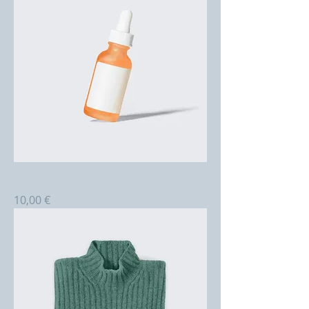
Article
Prix
10,00 €