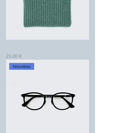
Article
Prix
25,00 €
Nouveau