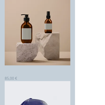
Article
Prix
85,00 €