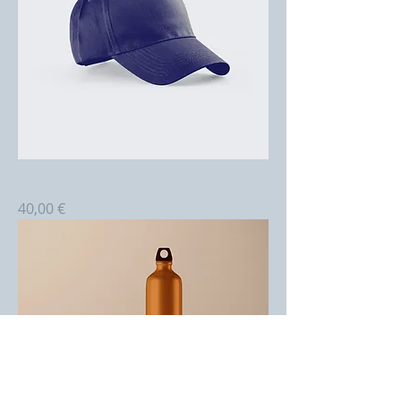
Article
Prix
40,00 €