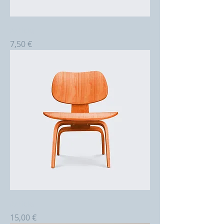
Article
Prix
7,50 €
Article
Prix
15,00 €