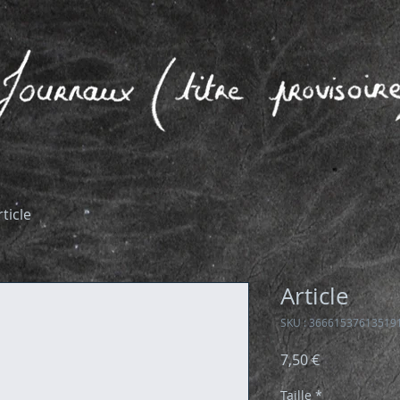
rticle
Article
SKU : 36661537613519
Prix
7,50 €
Taille
*